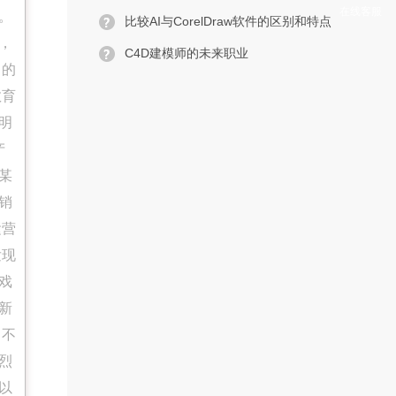
在线客服
。
比较AI与CorelDraw软件的区别和特点
，
C4D建模师的未来职业
向的
教育
明
产
某
销
运营
发现
戏
新
中不
烈
以