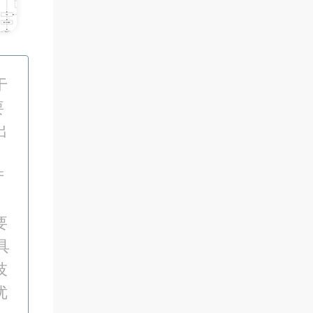
于
要
出
产
要
具
技
优