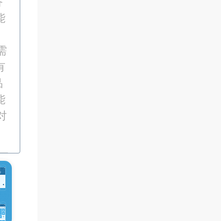
备
能
。
需
有
品
能
对