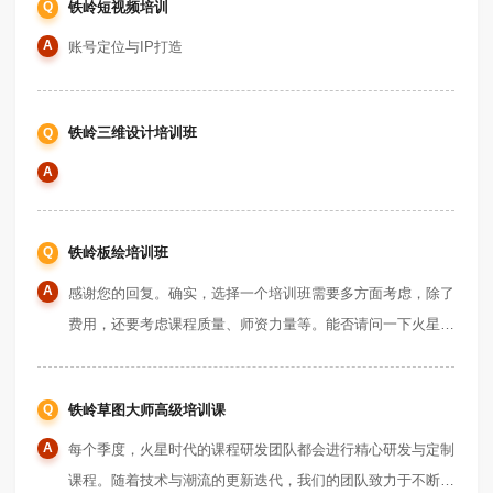
Q
铁岭短视频培训
训，让你的学习更接地气。别以为这就是全部了，他们的课程
经过了精细打磨。就拿去年来说，用了9个月时间打磨这门
A
账号定位与IP打造
课，团队内进行了内部版本迭代更新达到惊人的二十八次！每
一次都精心打磨课程的每一处细节，至今已超过两千处改进提
Q
铁岭三维设计培训班
升。参加他们的培训，你能在优质课程中轻松提升自己。同时
鼓励你亲自上手做自己的游戏，
A
Q
铁岭板绘培训班
A
感谢您的回复。确实，选择一个培训班需要多方面考虑，除了
费用，还要考虑课程质量、师资力量等。能否请问一下火星时
代的课程内容涵盖了哪些内容呢？还有就是怎样可以更好地掌
握板绘技巧呢？
Q
铁岭草图大师高级培训课
A
每个季度，火星时代的课程研发团队都会进行精心研发与定制
课程。随着技术与潮流的更新迭代，我们的团队致力于不断融