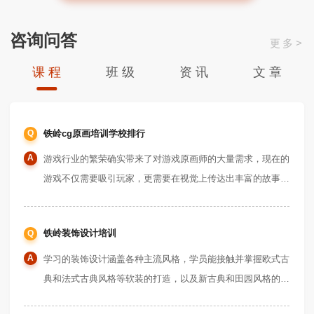
咨询问答
更多>
课 程
班 级
资 讯
文 章
Q
铁岭cg原画培训学校排行
A
游戏行业的繁荣确实带来了对游戏原画师的大量需求，现在的
游戏不仅需要吸引玩家，更需要在视觉上传达出丰富的故事和
情感。这也让游戏原画师的角色愈发重要，对技能的要求也越
来越高。现在的游戏原画师不仅要掌握多种绘画风格，还要确
Q
铁岭装饰设计培训
保每种风格都有鲜明的特征。在设计上，需要展现出丰富的层
次感，每一笔都要精准到位，刻画出细腻且富有生命力的画
A
学习的装饰设计涵盖各种主流风格，学员能接触并掌握欧式古
面。同时，原画师还需要注意整体的完成度，从排版到细节拆
典和法式古典风格等软装的打造，以及新古典和田园风格的创
分，每一步都不能马虎。这就要求原画师不仅要有扎实的绘画
意方案制作。同时，还可以接触到ARTDECO风格和现代风格