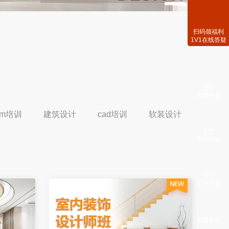
扫码领福利
1V1在线答疑
领取
免费教程
im培训
建筑设计
cad培训
软装设计
免费
预约试听
申请
学费优惠
在线客服