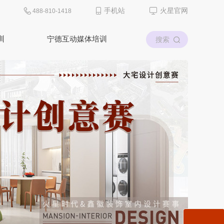
手机站
火星官网
488-810-1418
训
宁德互动媒体培训