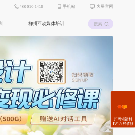
手机站
火星官网
488-810-1418
训
柳州互动媒体培训
扫码领福利
1V1在线答疑