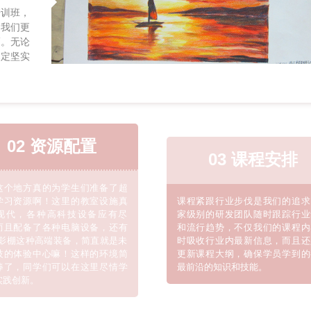
培训班，
，我们更
巧。无论
奠定坚实
02 资源配置
03 课程安排
这个地方真的为学生们准备了超
学习资源啊！这里的教室设施真
课程
紧跟行业步伐是我们的追求
现代，各种高科技设备应有尽
家级别的研发团队随时跟踪行业
而且配备了各种电脑设备，还有
和流行趋势，不仅我们的课程内
和影棚这种高端装备，简直就是未
时吸收行业内最新信息，而且还
技的体验中心嘛！这样的环境简
更新课程大纲，确保学员学到的
棒了，同学们可以在这里尽情学
最前沿的知识和技能。
实践创新。