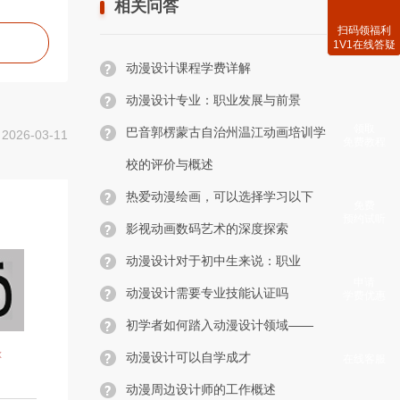
相关问答
扫码领福利
1V1在线答疑
动漫设计课程学费详解
动漫设计专业：职业发展与前景
领取
巴音郭楞蒙古自治州温江动画培训学
26-03-11
免费教程
校的评价与概述
热爱动漫绘画，可以选择学习以下
免费
预约试听
影视动画数码艺术的深度探索
动漫设计对于初中生来说：职业
申请
动漫设计需要专业技能认证吗
学费优惠
初学者如何踏入动漫设计领域——
x
动漫设计可以自学成才
在线客服
动漫周边设计师的工作概述