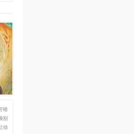
可错
级别
让动