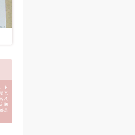
。专
动态
容及
定期
都是