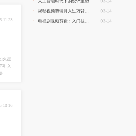
人工智能时代下的设计重塑
03-14
揭秘视频剪辑月入过万背后的陷阱与骗局
03-14
5-11-23
电视剧视频剪辑：入门技巧与步骤详解 以下是
03-14
如火星
还引入
..
5-10-16