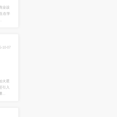
商业设
生在学
.
5-10-07
如火星
还引入
..