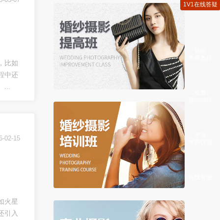
1V1在线答疑
领取
免费教程
，比如
程中还
..
免费
预约试听
申请
6-02-15
学费优惠
在线客服
如火星
还引入