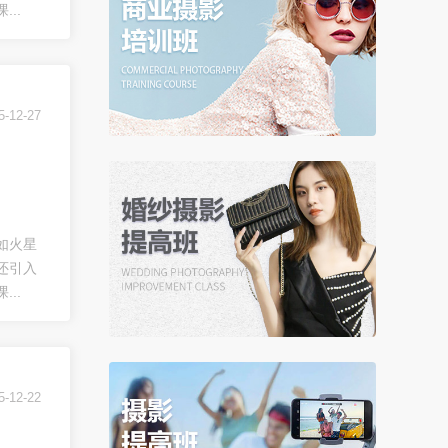
..
5-12-27
如火星
还引入
..
5-12-22